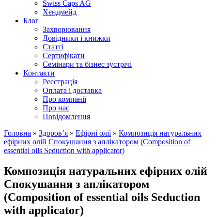
Swiss Caps AG
Хендмейд
Блог
Захворювання
Довідники і книжки
Статті
Сертифікати
Семінари та бізнес зустрічі
Контакти
Реєстрація
Оплата і доставка
Про компанії
Про нас
Повідомлення
Головна
»
Здоров’я
»
Ефірні олії
»
Композиція натуральних
ефірних олій Спокушання з аплікатором (Composition of
essential oils Seduction with applicator)
Композиція натуральних ефірних олій
Спокушання з аплікатором
(Composition of essential oils Seduction
with applicator)