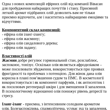
Одна з нових композицій ефірних олій від компанії Вівасан
для пробудження найкращих почуттів і стану. Приємний
легкий аромат підібраних олій дозволить вам не тільки
приємно відпочити, але і насититись найкращими емоціями та
відчуттями.
Компонентний склад композиції:
- ефірна олія іланг-ілангу;
- ефірна олія жасмину;
- ефірна олія сандалового дерева;
- ефірна олія ладану;
Властивості олій
Жасмин
добре регулює гормональний стан, розслаблює,
заспокоює, тонізує. Оскільки олія являється афродизіаком –
може посилювати збудження, використовується при проявах
фригідності та проблемах з потенцією. Для жінок дана олія
корисна в плані пом’якшення судом та ПМС. В косметології
використовується і як компонент парфумів, і як антисептик і
як посилювач регенерації шкіри і для зменшення її запалення.
В психологічному відношенні олія понижує рівень депресії та
стресу.
Іланг-іланг
- приємна, з інтенсивним солодким ароматом
олія. Болезаспокілива, спазмолітична, усуває зуд та запалення,