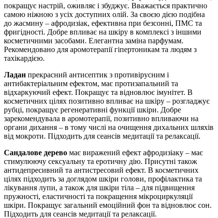
покращує настрій, оживляє і збуджує. Вважається практично
самою ніжною з усіх доступних олій. За своєю дією подібна
до жасмину – афродизіак, ефективна при безсонні, ПМС та
фригідності. Добре впливає на шкіру в комплексі з іншими
косметичними засобами. Елегантна заміна парфумам.
Рекомендовано для аромотерапії гіпертоникам та людям з
тахікардією.
Ладан
прекрасний антисептик з противірусним і
антибактеріальним ефектом, має протизапальний та
відхаркуючий ефект. Покращує та відновлює імунітет. В
косметичних цілях позитивно впливає на шкіру – розгладжує
рубці, покращує регенеративні функції шкіри. Добре
зарекомендувала в аромотерапії, позитивно впливаючи на
органи дихання – в тому числі на очищення дихальних шляхів
від мокроти. Підходить для сеансів медитації та релаксації.
Сандалове дерево
має виражений ефект афродизіаку – має
стимулюючу сексуальну та еротичну дію. Присутні також
антидепресивний та антистресовий ефект. В косметичних
цілях підходить за доглядом шкіри голови, профілактика та
лікування лупи, а також для шкіри тіла – для підвищення
пружності, еластичності та покращення мікроциркуляції
шкіри. Покращує загальний емоційний фон та відновлює сон.
Підходить для сеансів медитації та релаксації.