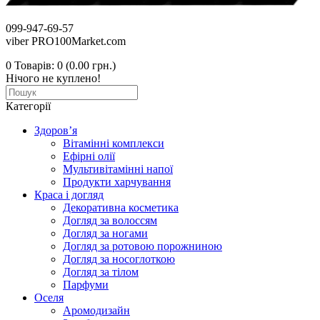
099-947-69-57
viber PRO100Market.com
0
Товарів: 0 (0.00 грн.)
Нічого не куплено!
Категорії
Здоров’я
Вітамінні комплекси
Ефірні олії
Мультивітамінні напої
Продукти харчування
Краса і догляд
Декоративна косметика
Догляд за волоссям
Догляд за ногами
Догляд за ротовою порожниною
Догляд за носоглоткою
Догляд за тілом
Парфуми
Оселя
Аромодизайн