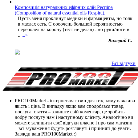
Композиція натуральних ефірних олій Респіра
(Composition of natural essential oils Respira).
Пусть меня проклинут медики и фармацевты, но толк
в маслах есть. С оооочень большой вероятностью
переболел на корону (тест не делал) - но руки/ноги в
..
...»
Валерий С.
Всі відгуки
PRO100Market - інтернет-магазин для тих, кому важлива
якість і ціна. В випадку якщо вам сподобався товар,
послуга, стаття – залиште свій коментар, це зробить
добру послугу нам і наступному клієнту. Аналогічно ви
можете залишити свої відгуки власне і про сам магазин
– всі зауваження будуть розглянуті і прийняті до уваги.
Завжди ваш PRO100Market :)