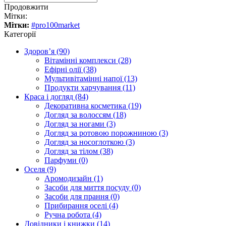
Продовжити
Мітки:
Мітки:
#pro100market
Категорії
Здоров’я (90)
Вітамінні комплекси (28)
Ефірні олії (38)
Мультивітамінні напої (13)
Продукти харчування (11)
Краса і догляд (84)
Декоративна косметика (19)
Догляд за волоссям (18)
Догляд за ногами (3)
Догляд за ротовою порожниною (3)
Догляд за носоглоткою (3)
Догляд за тілом (38)
Парфуми (0)
Оселя (9)
Аромодизайн (1)
Засоби для миття посуду (0)
Засоби для прання (0)
Прибирання оселі (4)
Ручна робота (4)
Довідники і книжки (14)