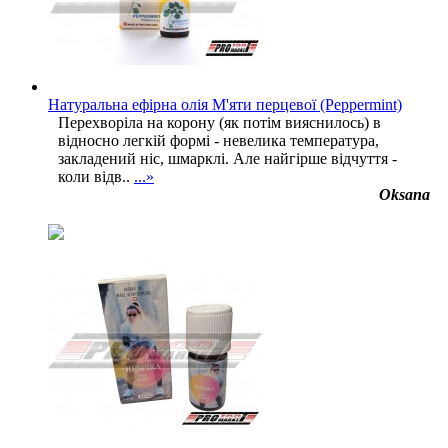
Натуральна ефірна олія М'яти перцевої (Peppermint)
Перехворіла на корону (як потім вияснилось) в
відносно легкій формі - невелика температура,
закладений ніс, шмарклі. Але найгірше відчуття -
коли відв..
...»
Oksana