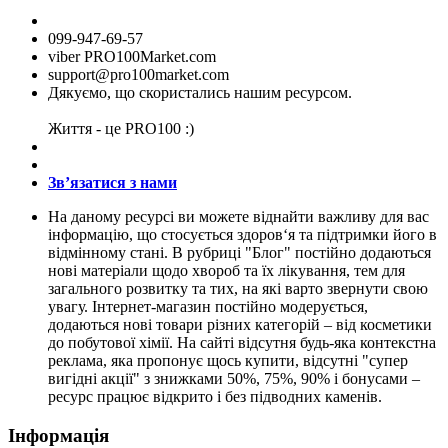
099-947-69-57
viber PRO100Market.com
support@pro100market.com
Дякуємо, що скористались нашим ресурсом.
Життя - це PRO100 :)
Зв’язатися з нами
На даному ресурсі ви можете віднайти важливу для вас
інформацію, що стосується здоров‘я та підтримки його в
відмінному стані. В рубриці "Блог" постійно додаються
нові матеріали щодо хвороб та їх лікування, тем для
загального розвитку та тих, на які варто звернути свою
увагу. Інтернет-магазин постійно модерується,
додаються нові товари різних категорій – від косметики
до побутової хімії. На сайті відсутня будь-яка контекстна
реклама, яка пропонує щось купити, відсутні "супер
вигідні акції" з знижками 50%, 75%, 90% і бонусами –
ресурс працює відкрито і без підводних каменів.
Інформація