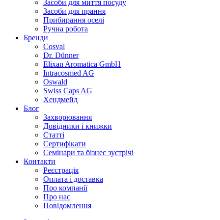
Засоби для миття посуду
Засоби для прання
Прибирання оселі
Ручна робота
Бренди
Cosval
Dr. Dünner
Elixan Aromatica GmbH
Intracosmed AG
Oswald
Swiss Caps AG
Хендмейд
Блог
Захворювання
Довідники і книжки
Статті
Сертифікати
Семінари та бізнес зустрічі
Контакти
Реєстрація
Оплата і доставка
Про компанії
Про нас
Повідомлення