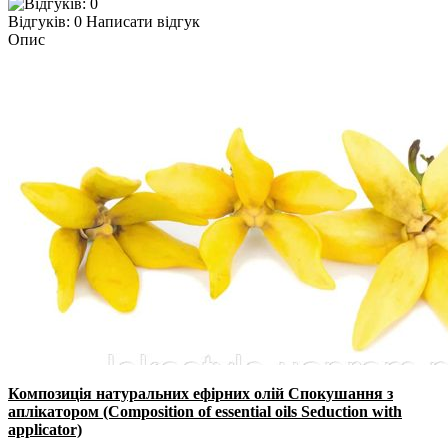
Відгуків: 0
Написати відгук
Опис
Композиція натуральних ефірних олій Спокушання з
аплікатором (Composition of essential oils Seduction with
applicator)