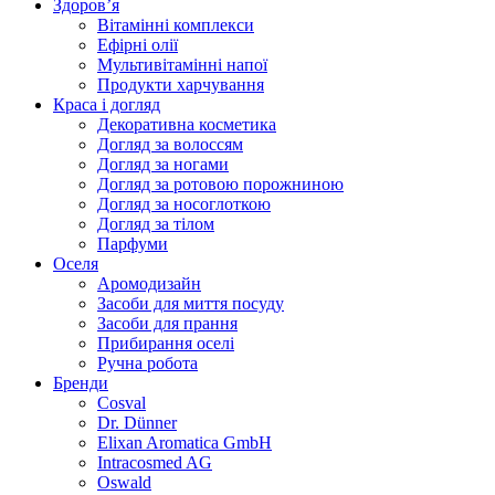
Здоров’я
Вітамінні комплекси
Ефірні олії
Мультивітамінні напої
Продукти харчування
Краса і догляд
Декоративна косметика
Догляд за волоссям
Догляд за ногами
Догляд за ротовою порожниною
Догляд за носоглоткою
Догляд за тілом
Парфуми
Оселя
Аромодизайн
Засоби для миття посуду
Засоби для прання
Прибирання оселі
Ручна робота
Бренди
Cosval
Dr. Dünner
Elixan Aromatica GmbH
Intracosmed AG
Oswald