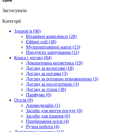
Застосувати
Категорії
Здоров’я (90)
Вітамінні комплекси (28)
Ефірні олії (38)
Мультивітамінні напої (13)
Продукти харчування (11)
Краса і догляд (84)
Декоративна косметика (19)
Догляд за волоссям (18)
Догляд за ногами (3)
Догляд за ротовою порожниною (3)
Догляд за носоглоткою (3)
Догляд за тілом (38)
Парфуми (0)
Оселя (9)
Аромодизайн (1)
Засоби для миття посуду (0)
Засоби для прання (0)
Прибирання оселі (4)
Ручна робота (4)
Довідники і книжки (14)