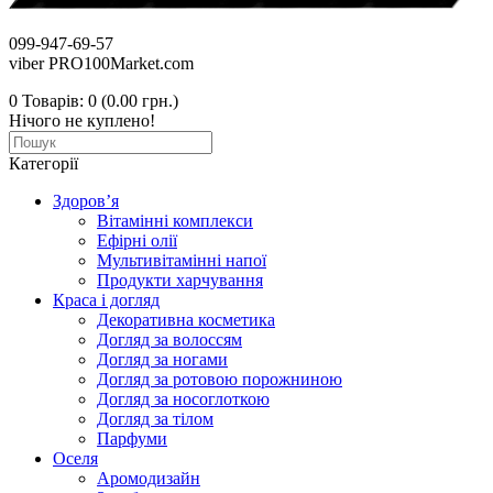
099-947-69-57
viber PRO100Market.com
0
Товарів: 0 (0.00 грн.)
Нічого не куплено!
Категорії
Здоров’я
Вітамінні комплекси
Ефірні олії
Мультивітамінні напої
Продукти харчування
Краса і догляд
Декоративна косметика
Догляд за волоссям
Догляд за ногами
Догляд за ротовою порожниною
Догляд за носоглоткою
Догляд за тілом
Парфуми
Оселя
Аромодизайн