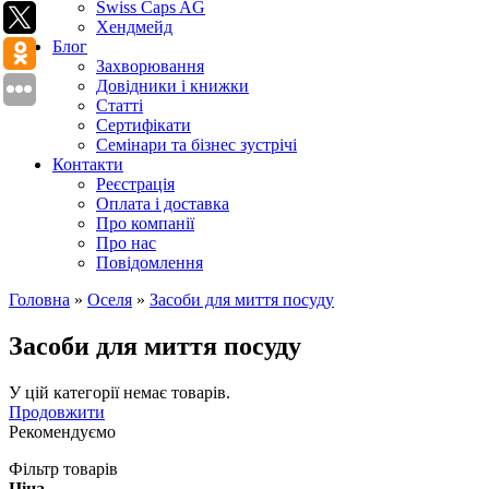
Swiss Caps AG
Хендмейд
Блог
Захворювання
Довідники і книжки
Статті
Сертифікати
Семінари та бізнес зустрічі
Контакти
Реєстрація
Оплата і доставка
Про компанії
Про нас
Повідомлення
Головна
»
Оселя
»
Засоби для миття посуду
Засоби для миття посуду
У цій категорії немає товарів.
Продовжити
Рекомендуємо
Фільтр товарів
Ціна