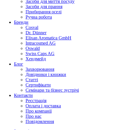
Засоби для миття посуду
Засоби для прання
Прибирання оселі
Ручна робота
Бренди
Cosval
Dr. Dünner
Elixan Aromatica GmbH
Intracosmed AG
Oswald
Swiss Caps AG
Хендмейд
Блог
Захворювання
Довідники і книжки
Статті
Сертифікати
Семінари та бізнес зустрічі
Контакти
Реєстрація
Оплата і доставка
Про компанії
Про нас
Повідомлення