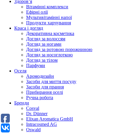
Здоров’я
Вітамінні комплекси
Ефірні олії
Мультивітамінні напої
Продукти харчування
Краса і догляд
Декоративна косметика
Догляд за волоссям
Догляд за ногами
Догляд за ротовою порожниною
Догляд за носоглоткою
Догляд за тілом
Парфуми
Оселя
Аромодизайн
Засоби для миття посуду
Засоби для прання
Прибирання оселі
Ручна робота
Бренди
Cosval
Dr. Dünner
Elixan Aromatica GmbH
Intracosmed AG
Oswald