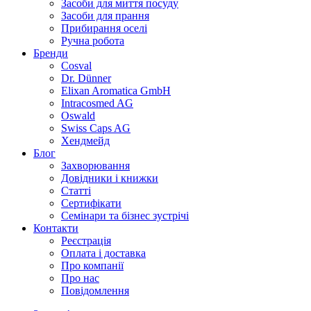
Засоби для миття посуду
Засоби для прання
Прибирання оселі
Ручна робота
Бренди
Cosval
Dr. Dünner
Elixan Aromatica GmbH
Intracosmed AG
Oswald
Swiss Caps AG
Хендмейд
Блог
Захворювання
Довідники і книжки
Статті
Сертифікати
Семінари та бізнес зустрічі
Контакти
Реєстрація
Оплата і доставка
Про компанії
Про нас
Повідомлення