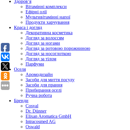
Здоров’я
Вітамінні комплекси
Ефірні олії
Мультивітамінні напої
Продукти харчування
Краса і догляд
Декоративна косметика
Догляд за волоссям
Догляд за ногами
Догляд за ротовою порожниною
Догляд за носоглоткою
Догляд за тілом
Парфуми
Оселя
Аромодизайн
Засоби для миття посуду
Засоби для прання
Прибирання оселі
Ручна робота
Бренди
Cosval
Dr. Dünner
Elixan Aromatica GmbH
Intracosmed AG
Oswald