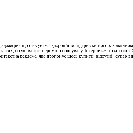
формацію, що стосується здоров‘я та підтримки його в відмінном
та тих, на які варто звернути свою увагу. Інтернет-магазин пості
 контекстна реклама, яка пропонує щось купити, відсутні "супер в