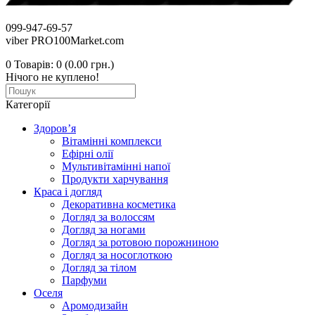
099-947-69-57
viber PRO100Market.com
0
Товарів: 0 (0.00 грн.)
Нічого не куплено!
Категорії
Здоров’я
Вітамінні комплекси
Ефірні олії
Мультивітамінні напої
Продукти харчування
Краса і догляд
Декоративна косметика
Догляд за волоссям
Догляд за ногами
Догляд за ротовою порожниною
Догляд за носоглоткою
Догляд за тілом
Парфуми
Оселя
Аромодизайн