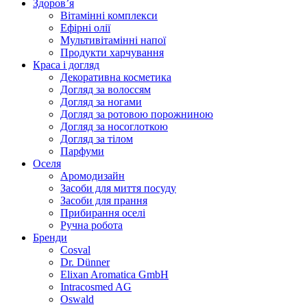
Здоров’я
Вітамінні комплекси
Ефірні олії
Мультивітамінні напої
Продукти харчування
Краса і догляд
Декоративна косметика
Догляд за волоссям
Догляд за ногами
Догляд за ротовою порожниною
Догляд за носоглоткою
Догляд за тілом
Парфуми
Оселя
Аромодизайн
Засоби для миття посуду
Засоби для прання
Прибирання оселі
Ручна робота
Бренди
Cosval
Dr. Dünner
Elixan Aromatica GmbH
Intracosmed AG
Oswald