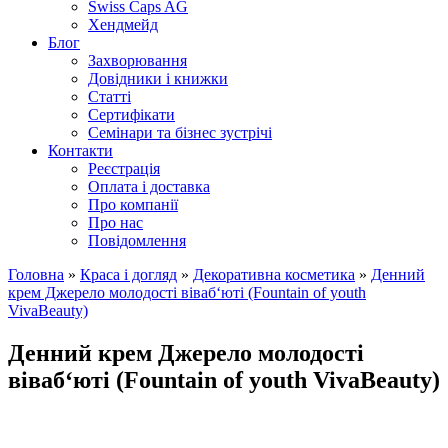
Swiss Caps AG
Хендмейд
Блог
Захворювання
Довідники і книжки
Статті
Сертифікати
Семінари та бізнес зустрічі
Контакти
Реєстрація
Оплата і доставка
Про компанії
Про нас
Повідомлення
Головна
»
Краса і догляд
»
Декоративна косметика
»
Денний
крем Джерело молодості віваб‘юті (Fountain of youth
VivaBeauty)
Денний крем Джерело молодості
віваб‘юті (Fountain of youth VivaBeauty)