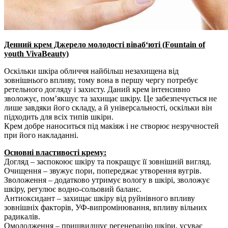
Денний крем Джерело молодості віваб‘юті (Fountain of
youth VivaBeauty)
Оскільки шкіра обличчя найбільш незахищена від
зовнішнього впливу, тому вона в першу чергу потребує
ретельного догляду і захисту. Даний крем інтенсивно
зволожує, пом’якшує та захищає шкіру. Це забезпечується не
лише завдяки його складу, а й універсальності, оскільки він
підходить для всіх типів шкіри.
Крем добре наноситься під макіяж і не створює незручностей
при його накладанні.
Основні властивості крему:
Догляд – заспокоює шкіру та покращує її зовнішній вигляд.
Очищення – звужує пори, попереджає утворення вугрів.
Зволоження – додатково утримує вологу в шкірі, зволожує
шкіру, регулює водно-сольовий баланс.
Антиоксидант – захищає шкіру від руйнівного впливу
зовнішніх факторів, УФ-випромінювання, впливу вільних
радикалів.
Омолодження – пришвидшує регенерацію шкіри, усуває