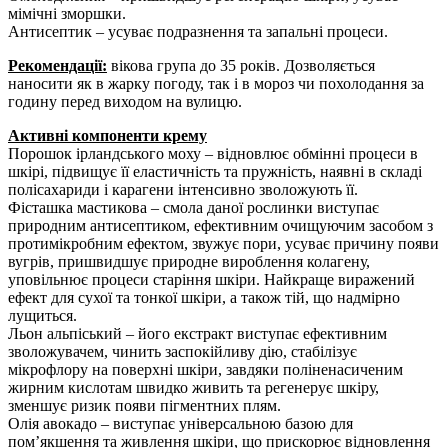
мімічні зморшки.
Антисептик – усуває подразнення та запальні процеси.
Рекомендації:
вікова група до 35 років. Дозволяється
наносити як в жарку погоду, так і в мороз чи похолодання за
годину перед виходом на вулицю.
Активні компоненти крему
Порошок ірландського моху – відновлює обмінні процеси в
шкірі, підвищує її еластичність та пружність, наявні в складі
полісахариди і карагени інтенсивно зволожують її.
Фісташка мастикова – смола даної рослинки виступає
природним антисептиком, ефективним очищуючим засобом з
протимікробним ефектом, звужує пори, усуває причину появи
вугрів, пришвидшує природне вироблення колагену,
уповільнює процеси старіння шкіри. Найкраще виражений
ефект для сухої та тонкої шкіри, а також тій, що надмірно
лущиться.
Льон альпіський – його екстракт виступає ефективним
зволожувачем, чинить заспокійливу дію, стабілізує
мікрофлору на поверхні шкіри, завдяки поліненасиченим
жирним кислотам швидко живить та регенерує шкіру,
зменшує ризик появи пігментних плям.
Олія авокадо – виступає універсальною базою для
пом’якшення та живлення шкіри, що прискорює відновлення