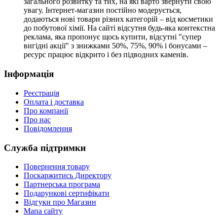
загального розвитку та тих, на які варто звернути свою
увагу. Інтернет-магазин постійно модерується,
додаються нові товари різних категорій – від косметики
до побутової хімії. На сайті відсутня будь-яка контекстна
реклама, яка пропонує щось купити, відсутні "супер
вигідні акції" з знижками 50%, 75%, 90% і бонусами –
ресурс працює відкрито і без підводних каменів.
Інформація
Реєстрація
Оплата і доставка
Про компанії
Про нас
Повідомлення
Служба підтримки
Повернення товару
Поскаржитись Директору
Партнерська програма
Подарункові сертифікати
Відгуки про Магазин
Мапа сайту