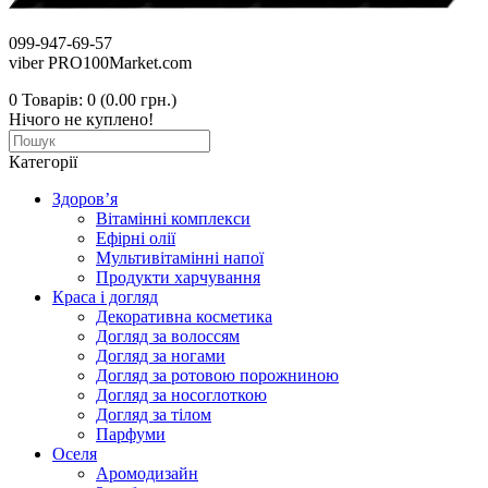
099-947-69-57
viber PRO100Market.com
0
Товарів: 0 (0.00 грн.)
Нічого не куплено!
Категорії
Здоров’я
Вітамінні комплекси
Ефірні олії
Мультивітамінні напої
Продукти харчування
Краса і догляд
Декоративна косметика
Догляд за волоссям
Догляд за ногами
Догляд за ротовою порожниною
Догляд за носоглоткою
Догляд за тілом
Парфуми
Оселя
Аромодизайн