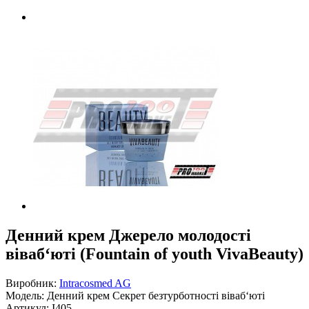
Денний крем Джерело молодості
віваб‘юті (Fountain of youth VivaBeauty)
Виробник:
Intracosmed AG
Модель:
Денний крем Секрет безтурботності віваб‘юті
Артикул:
I405