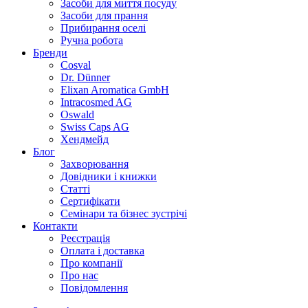
Засоби для миття посуду
Засоби для прання
Прибирання оселі
Ручна робота
Бренди
Cosval
Dr. Dünner
Elixan Aromatica GmbH
Intracosmed AG
Oswald
Swiss Caps AG
Хендмейд
Блог
Захворювання
Довідники і книжки
Статті
Сертифікати
Семінари та бізнес зустрічі
Контакти
Реєстрація
Оплата і доставка
Про компанії
Про нас
Повідомлення