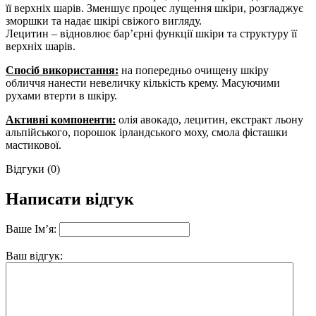
її верхніх шарів. Зменшує процес лущення шкіри, розгладжує
зморшки та надає шкірі свіжого вигляду.
Лецитин – відновлює бар’єрні функції шкіри та структуру її
верхніх шарів.
Спосіб використання:
на попередньо очищену шкіру
обличчя нанести невеличку кількість крему. Масуючими
рухами втерти в шкіру.
Активні компоненти:
олія авокадо, лецитин, екстракт льону
альпійського, порошок ірландського моху, смола фісташки
мастикової.
Відгуки (0)
Написати відгук
Ваше Ім’я:
Ваш відгук: