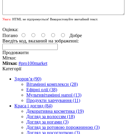
Увага:
HTML не підтримується! Використовуйте звичайний текст.
Оцінка:
Погано
Добре
Введіть код, вказаний на зображенні:
Продовжити
Мітки:
Мітки:
#pro100market
Категорії
Здоров’я (90)
Вітамінні комплекси (28)
Ефірні олії (38)
Мультивітамінні напої (13)
Продукти харчування (11)
Краса і догляд (84)
Декоративна косметика (19)
Догляд за волоссям (18)
Догляд за ногами (3)
Догляд за ротовою порожниною (3)
Догляд за носоглоткою (3)