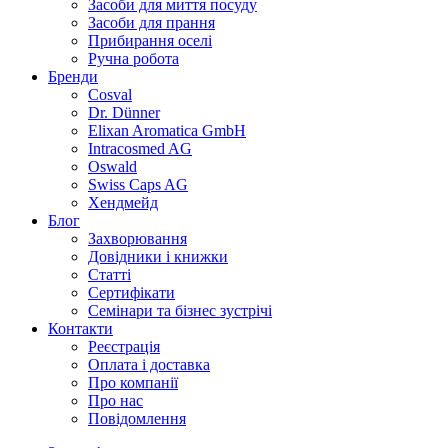
Засоби для миття посуду
Засоби для прання
Прибирання оселі
Ручна робота
Бренди
Cosval
Dr. Dünner
Elixan Aromatica GmbH
Intracosmed AG
Oswald
Swiss Caps AG
Хендмейд
Блог
Захворювання
Довідники і книжки
Статті
Сертифікати
Семінари та бізнес зустрічі
Контакти
Реєстрація
Оплата і доставка
Про компанії
Про нас
Повідомлення