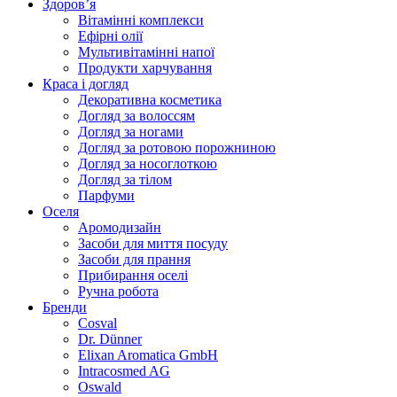
Здоров’я
Вітамінні комплекси
Ефірні олії
Мультивітамінні напої
Продукти харчування
Краса і догляд
Декоративна косметика
Догляд за волоссям
Догляд за ногами
Догляд за ротовою порожниною
Догляд за носоглоткою
Догляд за тілом
Парфуми
Оселя
Аромодизайн
Засоби для миття посуду
Засоби для прання
Прибирання оселі
Ручна робота
Бренди
Cosval
Dr. Dünner
Elixan Aromatica GmbH
Intracosmed AG
Oswald