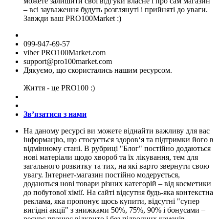
можете залишити свої відгуки власне і про сам магазин
– всі зауваження будуть розглянуті і прийняті до уваги.
Завжди ваш PRO100Market :)
099-947-69-57
viber PRO100Market.com
support@pro100market.com
Дякуємо, що скористались нашим ресурсом.
Життя - це PRO100 :)
Зв’язатися з нами
На даному ресурсі ви можете віднайти важливу для вас
інформацію, що стосується здоров‘я та підтримки його в
відмінному стані. В рубриці "Блог" постійно додаються
нові матеріали щодо хвороб та їх лікування, тем для
загального розвитку та тих, на які варто звернути свою
увагу. Інтернет-магазин постійно модерується,
додаються нові товари різних категорій – від косметики
до побутової хімії. На сайті відсутня будь-яка контекстна
реклама, яка пропонує щось купити, відсутні "супер
вигідні акції" з знижками 50%, 75%, 90% і бонусами –
ресурс працює відкрито і без підводних каменів.