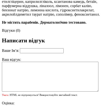
етилгліцерин, каприлилгліколь, ксантанова камедь, бетаїн,
парфумерна віддушка, ліналоол, лімонен, сорбат калію,
бензонат натрію, лимонна кислота, гідроксиетилакрелат,
акрилойлдиметил таурат натрію, сополімер, феноксиетанол.
Не містить парабенів. Дерматологічно тестовано.
Відгуки (0)
Написати відгук
Ваше Ім’я:
Ваш відгук:
Увага:
HTML не підтримується! Використовуйте звичайний текст.
Оцінка: