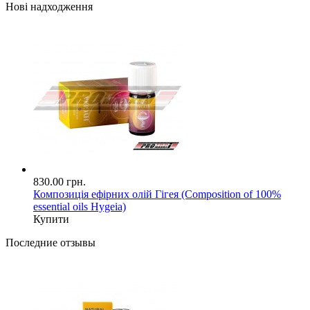
Нові надходження
830.00 грн.
Композиція ефірних олій Гігея (Composition of 100%
essential oils Hygeia)
Купити
Последние отзывы