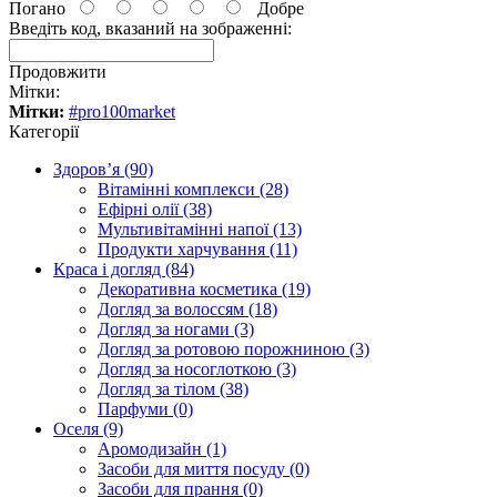
Погано
Добре
Введіть код, вказаний на зображенні:
Продовжити
Мітки:
Мітки:
#pro100market
Категорії
Здоров’я (90)
Вітамінні комплекси (28)
Ефірні олії (38)
Мультивітамінні напої (13)
Продукти харчування (11)
Краса і догляд (84)
Декоративна косметика (19)
Догляд за волоссям (18)
Догляд за ногами (3)
Догляд за ротовою порожниною (3)
Догляд за носоглоткою (3)
Догляд за тілом (38)
Парфуми (0)
Оселя (9)
Аромодизайн (1)
Засоби для миття посуду (0)
Засоби для прання (0)