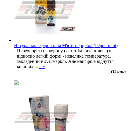
Натуральна ефірна олія М'яти перцевої (Peppermint)
Перехворіла на корону (як потім вияснилось) в
відносно легкій формі - невелика температура,
закладений ніс, шмарклі. Але найгірше відчуття -
коли відв..
...»
Oksana