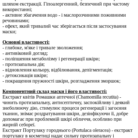
шляхом екстракції. Гіпоалергенний, безпечний при частому
використанні;
- активне збагачення водо - і маслорозчиними поживними
речовинами;
- ефект, який тривалий час зберігається після застосування
маски;
Основні властивості:
- глибоке, м'яке і тривале зволоження;
- антивіковий догляд;
- поліпшення метаболізму і регенерації шкіри;
- протизапальна дія;
- відновлення кольору, відбілювання, депігментація;
- детоксикація шкіри;
- покращення пружності шкіри, розгладження зморшок;
Компонентний склад маски і його властивості:
Екстракт квітів Ромашки аптечної (Сhamomilla recutita) -
чинить протизапальну, антисептичну, заспокійливу і деякий
знеболюючу дію, стимулює процеси регенерації і загоєння
тканин, знімає роздратування шкіри, дезінфікуючи її, добре
допомагає при проблемній шкірі обличчя, особливо при
жирній себореї.
Екстракт Портулаку городнього (Рortulaca oleracea) - екстракт
портулаку в косметиці надає сильну протизапальну і