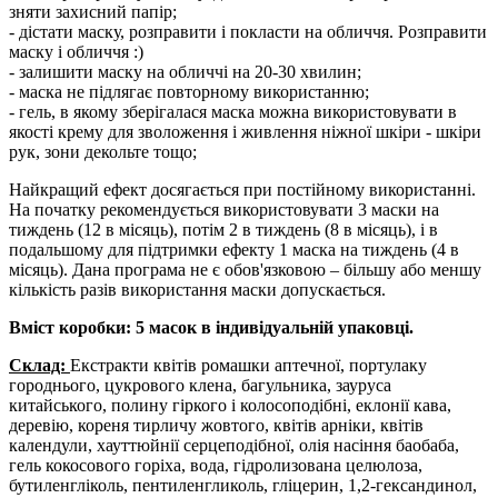
зняти захисний папір;
- дістати маску, розправити і покласти на обличчя. Розправити
маску і обличчя :)
- залишити маску на обличчі на 20-30 хвилин;
- маска не підлягає повторному використанню;
- гель, в якому зберігалася маска можна використовувати в
якості крему для зволоження і живлення ніжної шкіри - шкіри
рук, зони декольте тощо;
Найкращий ефект досягається при постійному використанні.
На початку рекомендується використовувати 3 маски на
тиждень (12 в місяць), потім 2 в тиждень (8 в місяць), і в
подальшому для підтримки ефекту 1 маска на тиждень (4 в
місяць). Дана програма не є обов'язковою – більшу або меншу
кількість разів використання маски допускається.
Вміст коробки: 5 масок в індивідуальній упаковці.
Склад:
Екстракти квітів ромашки аптечної, портулаку
городнього, цукрового клена, багульника, зауруса
китайського, полину гіркого і колосоподібні, еклонії кава,
деревію, кореня тирличу жовтого, квітів арніки, квітів
календули, хауттюйнії серцеподібної, олія насіння баобаба,
гель кокосового горіха, вода, гідролизована целюлоза,
бутиленгліколь, пентиленгликоль, гліцерин, 1,2-гександинол,