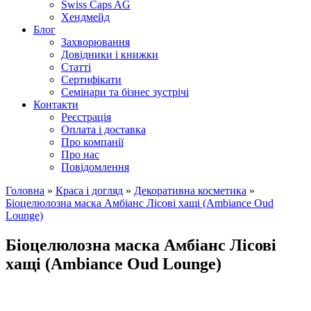
Swiss Caps AG
Хендмейд
Блог
Захворювання
Довідники і книжки
Статті
Сертифікати
Семінари та бізнес зустрічі
Контакти
Реєстрація
Оплата і доставка
Про компанії
Про нас
Повідомлення
Головна
»
Краса і догляд
»
Декоративна косметика
»
Біоцелюлозна маска Амбіанс Лісові хащі (Ambiance Oud
Lounge)
Біоцелюлозна маска Амбіанс Лісові
хащі (Ambiance Oud Lounge)