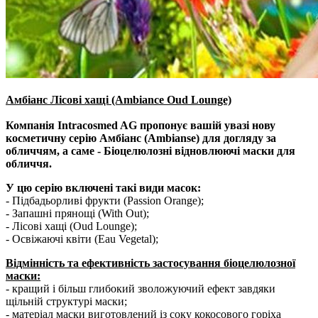
Амбіанс Лісові хащі (Ambiance Oud Lounge)
Компанія Intracosmed AG пропонує вашій увазі нову
косметичну серію Амбіанс (Ambianse) для догляду за
обличчям, а саме - Біоцелюлозні відновлюючі маски для
обличчя.
У цю серію включені такі види масок:
- Підбадьорливі фрукти (Passion Orange);
- Запашні прянощі (With Out);
- Лісові хащі (Oud Lounge);
- Освіжаючі квіти (Eau Vegetal);
Відмінність та ефективність застосування біоцелюлозної
маски:
- кращий і більш глибокий зволожуючий ефект завдяки
щільній структурі маски;
- матеріал маски виготовлений із соку кокосового горіха