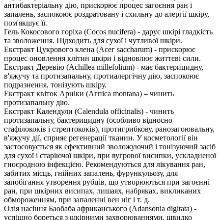
антибактеріальну дію, прискорює процес загоєння ран і
запалень, заспокоює роздратовану і схильну до алергії шкіру,
пом'якшує її.
Гель Кокосового горіха (Cocos nucifera) - дарує шкірі гладкість
та зволоження. Підходить для сухої і чутливої шкіри.
Екстракт Цукрового клена (Асег saccharum) - прискорює
процес оновлення клітин шкіри і відновлює життєві сили.
Екстракт Деревію (Аchillea millefolium) - має бактерицидну,
в'яжучу та протизапальну, протиалергічну дію, заспокоює
подразнення, тонізують шкіру.
Екстракт квіток Арніки (Агпіса montana) – чинить
протизапальну дію.
Екстракт Календули (Calendula officinalis) - чинить
протизапальну, бактерицидну (особливо відносно
стафілококів і стрептококів), протигрибкову, ранозагоювальну,
в'яжучу дії, сприяє регенерації тканин. У косметології він
застосовується як ефективний зволожуючий і тонізуючий засіб
для сухої і старіючої шкіри, при вугрової висипки, ускладненої
гноєродною інфекцією. Рекомендуються для лікування ран,
забитих місць, гнійних запалень, фурункульозу, для
запобігання утворення рубців, що утворюються при загоєнні
ран, при шкірних висипах, лишаях, набряках, викликаних
обмороженням, при запаленні вен ніг і т. д.
Олія насіння Баобаба африканського (Adansonia digitata) -
успішно бореться з шкірними захворюваннями, швидко