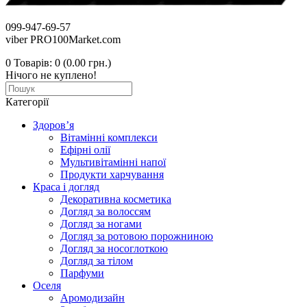
099-947-69-57
viber PRO100Market.com
0
Товарів: 0 (0.00 грн.)
Нічого не куплено!
Категорії
Здоров’я
Вітамінні комплекси
Ефірні олії
Мультивітамінні напої
Продукти харчування
Краса і догляд
Декоративна косметика
Догляд за волоссям
Догляд за ногами
Догляд за ротовою порожниною
Догляд за носоглоткою
Догляд за тілом
Парфуми
Оселя
Аромодизайн