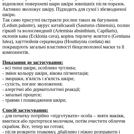
відновлює поверхневі шари шкіри зовнішніх після поразок.
Активно зволожує шкіру. Підходить для сухої і збезводненої
шкіри.
Так само присутні екстракти рослин таких як багульник
(Ledum palustre), заурус китайський (Saururus chinensis), полин
гіркий та волосовидний (Artemisia absinthium, Capillaris),
еклонія кава (Еcklonia cava), корінь тирличу жовтого (Gentiana
lutea), хауттюйнія серцевидна (Houttuynia cordata) які
покращують загальні властивості біоцелюлозної маски та її
компонентів.
Показання до застосування:
- всі типи шкіри, особливо чутлива;
- зміни кольору шкіри, вікова пігментація;
- зморшки, в'ялість і в'ялість шкіри;
- сухість, погане зволоження;
- алергічні або дерматологічні реакції;
- запальні процеси;
- травми і пошкодження шкіри;
Спосіб застосування:
- для початку потрібно «підготувати» особа – зняти макіяж,
вмитися або протертися молочком, потім очистити обличчя
скрабом. Все, тепер ви готові;
- після розкрити упаковку, дбайливо і ніжно розправити і