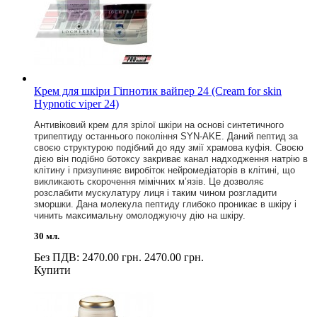
Крем для шкіри Гіпнотик вайпер 24 (Cream for skin
Hypnotic viper 24)
Антивіковий крем для зрілої шкіри на основі синтетичного
трипептиду останнього покоління SYN-AKE. Даний пептид за
своєю структурою подібний до яду змії храмова куфія. Своєю
дією він подібно ботоксу закриває канал надходження натрію в
клітину і призупиняє виробіток нейромедіаторів в клітині, що
викликають скорочення мімічних м’язів. Це дозволяє
розслабити мускулатуру лиця і таким чином розгладити
зморшки. Дана молекула пептиду глибоко проникає в шкіру і
чинить максимальну омолоджуючу дію на шкіру.
30 мл.
Без ПДВ: 2470.00 грн.
2470.00 грн.
Купити