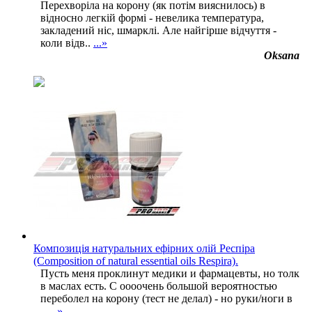
Перехворіла на корону (як потім вияснилось) в
відносно легкій формі - невелика температура,
закладений ніс, шмарклі. Але найгірше відчуття -
коли відв..
...»
Oksana
Композиція натуральних ефірних олій Респіра
(Composition of natural essential oils Respira).
Пусть меня проклинут медики и фармацевты, но толк
в маслах есть. С оооочень большой вероятностью
переболел на корону (тест не делал) - но руки/ноги в
..
...»