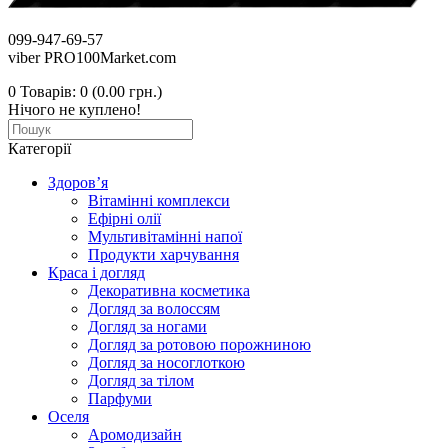
099-947-69-57
viber PRO100Market.com
0
Товарів: 0 (0.00 грн.)
Нічого не куплено!
Категорії
Здоров’я
Вітамінні комплекси
Ефірні олії
Мультивітамінні напої
Продукти харчування
Краса і догляд
Декоративна косметика
Догляд за волоссям
Догляд за ногами
Догляд за ротовою порожниною
Догляд за носоглоткою
Догляд за тілом
Парфуми
Оселя
Аромодизайн