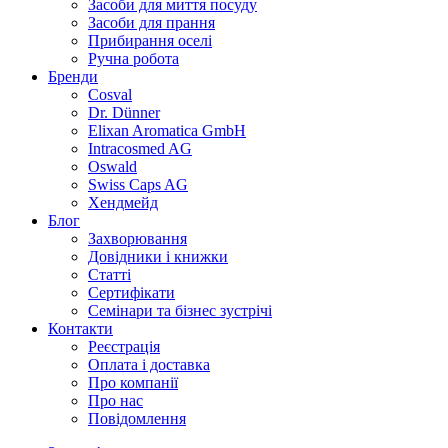
Засоби для миття посуду
Засоби для прання
Прибирання оселі
Ручна робота
Бренди
Cosval
Dr. Dünner
Elixan Aromatica GmbH
Intracosmed AG
Oswald
Swiss Caps AG
Хендмейд
Блог
Захворювання
Довідники і книжки
Статті
Сертифікати
Семінари та бізнес зустрічі
Контакти
Реєстрація
Оплата і доставка
Про компанії
Про нас
Повідомлення