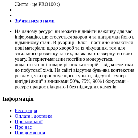
Життя - це PRO100 :)
Зв’язатися з нами
На даному ресурсі ви можете віднайти важливу для вас
інформацію, що стосується здоров‘я та підтримки його в
відмінному стані. В рубриці "Блог" постійно додаються
нові матеріали щодо хвороб та їх лікування, тем для
загального розвитку та тих, на які варто звернути свою
увагу. Інтернет-магазин постійно модерується,
додаються нові товари різних категорій – від косметики
до побутової хімії. На сайті відсутня будь-яка контекстна
реклама, яка пропонує щось купити, відсутні "супер
вигідні акції" з знижками 50%, 75%, 90% і бонусами –
ресурс працює відкрито і без підводних каменів.
Інформація
Реєстрація
Оплата і доставка
Про компанії
Про нас
Повідомлення