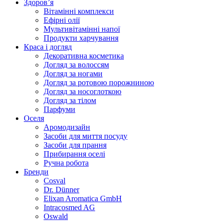
Здоров’я
Вітамінні комплекси
Ефірні олії
Мультивітамінні напої
Продукти харчування
Краса і догляд
Декоративна косметика
Догляд за волоссям
Догляд за ногами
Догляд за ротовою порожниною
Догляд за носоглоткою
Догляд за тілом
Парфуми
Оселя
Аромодизайн
Засоби для миття посуду
Засоби для прання
Прибирання оселі
Ручна робота
Бренди
Cosval
Dr. Dünner
Elixan Aromatica GmbH
Intracosmed AG
Oswald