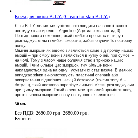
Крем для шкіри B.T.Y. (Cream for skin B.T.Y.)
Лінія B.T.Y. являється унікальною завдяки наявності такого
пептиду як аргирелін – Argireline (Ацетил гексапептид-3).
Пептид нового покоління, який глибоко проникає в шкіру і
розгладжує мілкі і глибокі зморшки, забезпечуючи їх повторну
появу.
Мімічні зморшки як відомо з’являються саме від прояву наших
емоцій – при сміху вони з’являються в кутку очей, при сумові –
на чолі. Тому з часом наше обличчя стає вітриною наших
емоцій. І чим більше цих зморшок, тим більше вони
накладаються одна на одну і усувати їх стає важче. В деяких
випадках жінки використовують пластичні операції або
використання підшкірних ін’єкцій ботоксом (токсин типу А –
ботулін), який частково паралізує лицьові м’язи, розгладжуючи
при цьому зморшки. Такий ефект має тривалий проміжок часу,
проте з часом зморшки знову поступово з’являються.
30 мл.
Без ПДВ: 2680.00 грн.
2680.00 грн.
Купити