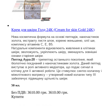
Крем для шкіри Голд 24К (Cream for skin Gold 24K)
Нова косметична формула на основі пептидів, наночастинок
золота, екстракту листя алое, кореню женьшеню, олії ши,
комплексу вітамінів С, Е, В5.
Натуральні компоненти відновлюють живлення в клітинах
шкіри, зволожують, укріплюють шкіру, зменшують зовнішні
ознаки старіння шкіри.
Пептид Аура-28
– трипептид останнього покоління, який
біологічно поєднаний з наночастинками золота. Даний пептид
виступає в ролі активного медіатора, що подає сигнал в
клітину для її активної роботи. Це стимулює синтез колагену і
міжкліткового матриксу – утворений новий колаген типу ІІІ
забезпечує підвищену щільність шкіри.
50 мл.
Без ПДВ: 3610.00 грн.
3610.00 грн.
Купити