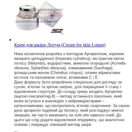
Крем для шкіри Лотум (Cream for skin Lotum)
Нова косметична розробка з пептидом Аргиреліном, коренем
імперати циліндричної (Imperata cylindrica), екстрактом квіток
лотосу (Nelumbo), водоростями, акмелою огородьою (Acmella
oleracea, Spilanthes oleracea), ломикаменем (Saxifraga),
ірландським мохом (Chondrus crispus), оліями абрикосових
кісточок та пальмовою олією, вітамінами С і Е.
Дану формулу було розроблено спеціально для догляду за
сухою, в’ялою та зрілою шкірою, для покращення її стану і
відновлення структури. До складу крему входить Аргірелин
(ацетил-гексапептид-8) – пептид останнього покоління, який
може вступати в взаємодію з нейромедіаторами –
катехоламінами, що контролюють м’язові скорочення. За своєю
дією аргирелін подібний до ботоксу, який розгладжує мімічні
зморшки, які часто виникають на лобі або навколо очей. До
цього ще слід додати відновлення епідермісу, що аналогічно
освіжає і покращує зовнішній вигляд шкіри.