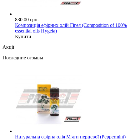
830.00 грн.
Композиція ефірних олій Гігея (Composition of 100%
essential oils Hygeia)
Купити
Акції
Последние отзывы
Натуральна ефірна олія М'яти перцевої (Peppermint)