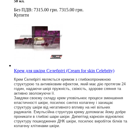
50 мл.
Без ПДВ: 7315.00 грн.
7315.00 грн.
Купити
Крем для шкіри Селебріті (Cream for skin Celebrity)
Крем Селебріті являється кремом з глибокопроникною
структурою та антивіковим ефектом, який має дію протягом 24
годин, надаючи шкірі пружність, свіжість, здорове сяяння та
активно зволожуючи її.
Завдяки своєму складу крем уповільнює процеси зменшення
еластичності шкіри, посилює синтез колагену і захищає
структуру шкіри від негативного впливу на неї вільних
радикалів. Емульсійна структура крему допомагає йому добре
проникати в глибокі шари шкіри. Дипептид карнозін відновлює
структуру пошкоджених ДНК шкіри, посилює виробіток білків та
колагену клітинами шкіри.