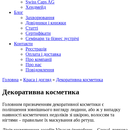
Swiss Caps AG
Хендмейд
Блог
Захворювання
Довідники і книжки
Статті
Сертифікати
Семінари та бізнес зустрічі
Контакти
Реєстрація
Оплата і доставка
Про компанії
Про нас
Повідомлення
Головна
»
Краса і догляд
»
Декоративна косметика
Декоративна косметика
Головним призначенням декоративної косметики є
поліпшення зовнішнього вигляду людини, або ж у випадку
наявності косметичних недоліків зі шкірою, волоссям та
нігтями – правильне їх маскування або ретуш.
Лінія косметичних засобів Vivasan (виробник – Cosval, торгова